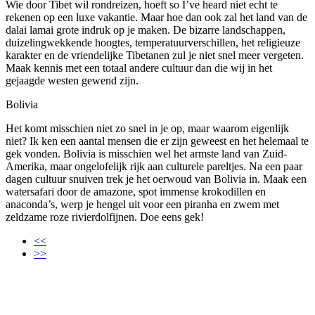
Wie door Tibet wil rondreizen, hoeft so I’ve heard niet echt te
rekenen op een luxe vakantie. Maar hoe dan ook zal het land van de
dalai lamai grote indruk op je maken. De bizarre landschappen,
duizelingwekkende hoogtes, temperatuurverschillen, het religieuze
karakter en de vriendelijke Tibetanen zul je niet snel meer vergeten.
Maak kennis met een totaal andere cultuur dan die wij in het
gejaagde westen gewend zijn.
Bolivia
Het komt misschien niet zo snel in je op, maar waarom eigenlijk
niet? Ik ken een aantal mensen die er zijn geweest en het helemaal te
gek vonden. Bolivia is misschien wel het armste land van Zuid-
Amerika, maar ongelofelijk rijk aan culturele pareltjes. Na een paar
dagen cultuur snuiven trek je het oerwoud van Bolivia in. Maak een
watersafari door de amazone, spot immense krokodillen en
anaconda’s, werp je hengel uit voor een piranha en zwem met
zeldzame roze rivierdolfijnen. Doe eens gek!
<<
>>