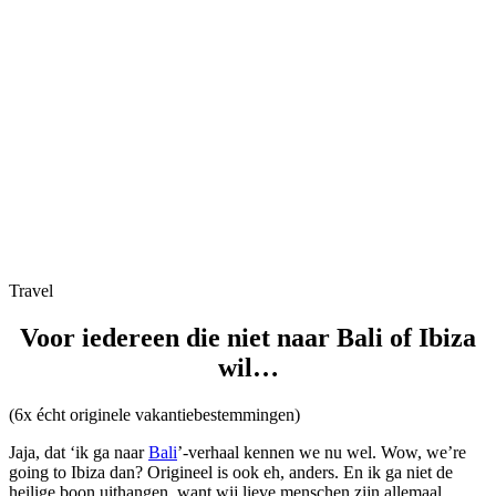
Travel
Voor iedereen die niet naar Bali of Ibiza
wil…
(6x écht originele vakantiebestemmingen)
Jaja, dat ‘ik ga naar
Bali
’-verhaal kennen we nu wel. Wow, we’re
going to Ibiza dan? Origineel is ook eh, anders. En ik ga niet de
heilige boon uithangen, want wij lieve menschen zijn allemaal