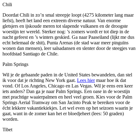
Chili
Doordat Chili in zo’n smal streepje loopt (4275 kilometer lang maar
liefst), heeft het land een extreem diverse natuur. Van enorme
gletsjers en ijskoude meren tot slapende vulkanen en de droogste
woestijn ter wereld. Sterker nog: ’s zomers wordt er tot diep in de
nacht gefeest en ’s winters geskied. Ga naar Paaseiland (lijkt me dus
echt helemaal de shit), Punta Arenas (de stad waar meer pinguïns
wonen dan mensen), leer salsadansen en slenter door de steegjes van
hoofdstad Santiago de Chile.
Palm Springs
Wil je de gebaande paden in de United States bewandelen, dan stel
ik voor dat je richting New York gaat.
Lees hier
maar hoe ik dat
vond. Of Los Angeles, Chicago en Las Vegas. Wil je eens een keer
iets anders? Dan ga je naar Palm Springs. Een oase in de woestijn
met prachtige waaierpalmen en heel veel groen. Kies voor de Palm
Springs Aerial Tramway om San Jacinto Peak te bereiken voor de
écht lekkere vakantiekiekjes. Let wel even op het seizoen waarin je
gaat, want in de zomer kan het er bloedjeheet (lees: 50 graden)
worden.
Tibet