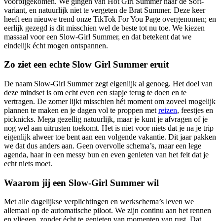
voorbijgekomen. We gingen van Hot Girl Summer naar de Soft-
variant, en natuurlijk niet te vergeten de Brat Summer. Deze keer
heeft een nieuwe trend onze TikTok For You Page overgenomen; en
eerlijk gezegd is dit misschien wel de beste tot nu toe. We kiezen
massaal voor een Slow-Girl Summer, en dat betekent dat we
eindelijk écht mogen ontspannen.
Zo ziet een echte Slow Girl Summer eruit
De naam Slow-Girl Summer zegt eigenlijk al genoeg. Het doel van
deze mindset is om echt even een stapje terug te doen en te
vertragen. De zomer lijkt misschien hét moment om zoveel mogelijk
plannen te maken en je dagen vol te proppen met
reizen
, feestjes en
picknicks. Mega gezellig natuurlijk, maar je kunt je afvragen of je
nog wel aan uitrusten toekomt. Het is niet voor niets dat je na je trip
eigenlijk alweer toe bent aan een volgende vakantie. Dit jaar pakken
we dat dus anders aan. Geen overvolle schema’s, maar een lege
agenda, haar in een messy bun en even genieten van het feit dat je
echt niets moet.
Waarom jij een Slow-Girl Summer wil
Met alle dagelijkse verplichtingen en werkschema’s leven we
allemaal op de automatische piloot. We zijn continu aan het rennen
en vliegen, zonder écht te genieten van momenten van rust. Dat