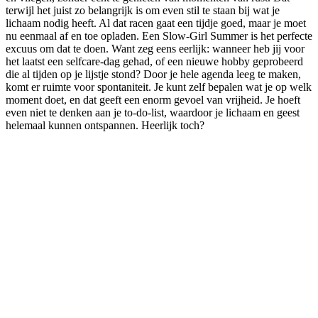
terwijl het juist zo belangrijk is om even stil te staan bij wat je
lichaam nodig heeft. Al dat racen gaat een tijdje goed, maar je moet
nu eenmaal af en toe opladen. Een Slow-Girl Summer is het perfecte
excuus om dat te doen. Want zeg eens eerlijk: wanneer heb jij voor
het laatst een selfcare-dag gehad, of een nieuwe hobby geprobeerd
die al tijden op je lijstje stond? Door je hele agenda leeg te maken,
komt er ruimte voor spontaniteit. Je kunt zelf bepalen wat je op welk
moment doet, en dat geeft een enorm gevoel van vrijheid. Je hoeft
even niet te denken aan je to-do-list, waardoor je lichaam en geest
helemaal kunnen ontspannen. Heerlijk toch?