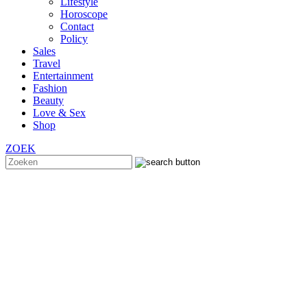
Lifestyle
Horoscope
Contact
Policy
Sales
Travel
Entertainment
Fashion
Beauty
Love & Sex
Shop
ZOEK