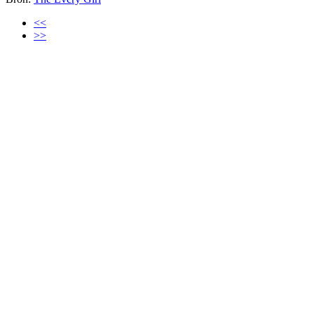
<<
>>