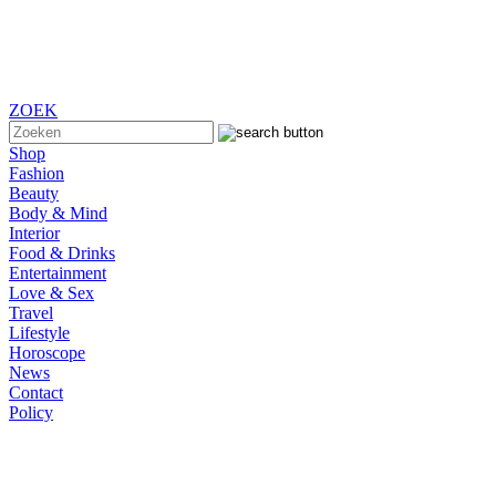
ZOEK
Shop
Fashion
Beauty
Body & Mind
Interior
Food & Drinks
Entertainment
Love & Sex
Travel
Lifestyle
Horoscope
News
Contact
Policy