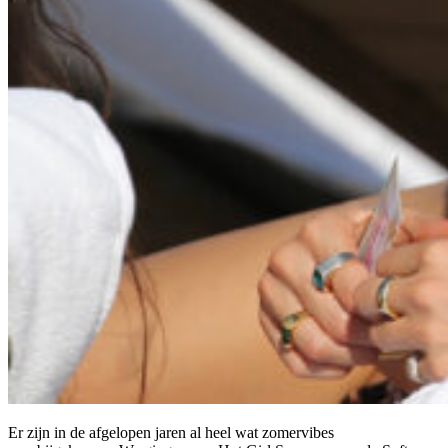
Er zijn in de afgelopen jaren al heel wat zomervibes