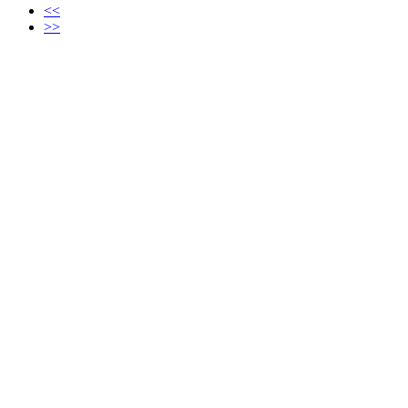
<<
>>