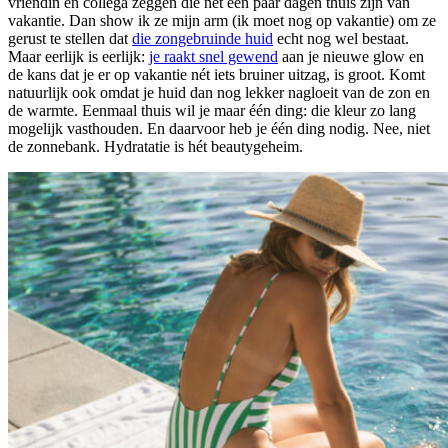
vriendin en collega zeggen die nét een paar dagen thuis zijn van
vakantie. Dan show ik ze mijn arm (ik moet nog op vakantie) om ze
gerust te stellen dat
die zongebruinde huid
echt nog wel bestaat.
Maar eerlijk is eerlijk:
je raakt snel gewend
aan je nieuwe glow en
de kans dat je er op vakantie nét iets bruiner uitzag, is groot. Komt
natuurlijk ook omdat je huid dan nog lekker nagloeit van de zon en
de warmte. Eenmaal thuis wil je maar één ding: die kleur zo lang
mogelijk vasthouden. En daarvoor heb je één ding nodig. Nee, niet
de zonnebank. Hydratatie is hét beautygeheim.