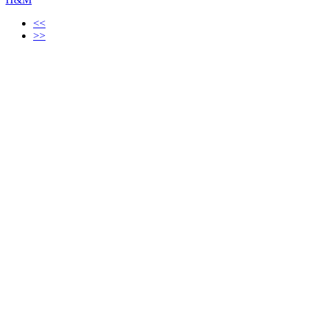
<<
>>