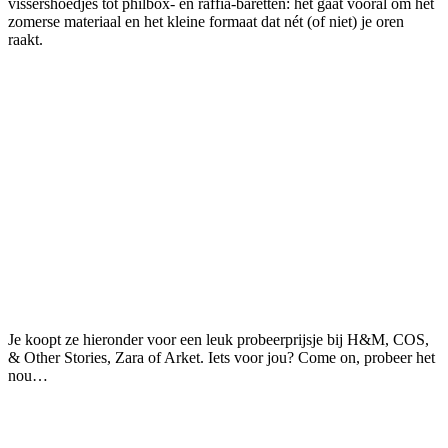
vissershoedjes tot philbox- en raffia-baretten: het gaat vooral om het
zomerse materiaal en het kleine formaat dat nét (of niet) je oren
raakt.
Je koopt ze hieronder voor een leuk probeerprijsje bij H&M, COS,
& Other Stories, Zara of Arket. Iets voor jou? Come on, probeer het
nou…