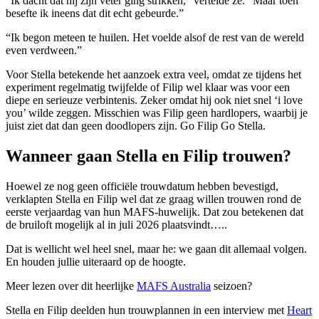
“Ik dacht dat hij zijn veter ging strikken,” vertelde ze. “Maar toen
besefte ik ineens dat dit echt gebeurde.”
“Ik begon meteen te huilen. Het voelde alsof de rest van de wereld
even verdween.”
Voor Stella betekende het aanzoek extra veel, omdat ze tijdens het
experiment regelmatig twijfelde of Filip wel klaar was voor een
diepe en serieuze verbintenis. Zeker omdat hij ook niet snel ‘i love
you’ wilde zeggen. Misschien was Filip geen hardlopers, waarbij je
juist ziet dat dan geen doodlopers zijn. Go Filip Go Stella.
Wanneer gaan Stella en Filip trouwen?
Hoewel ze nog geen officiële trouwdatum hebben bevestigd,
verklapten Stella en Filip wel dat ze graag willen trouwen rond de
eerste verjaardag van hun MAFS-huwelijk. Dat zou betekenen dat
de bruiloft mogelijk al in juli 2026 plaatsvindt…..
Dat is wellicht wel heel snel, maar he: we gaan dit allemaal volgen.
En houden jullie uiteraard op de hoogte.
Meer lezen over dit heerlijke
MAFS Australia
seizoen?
Stella en Filip deelden hun trouwplannen in een interview met
Heart