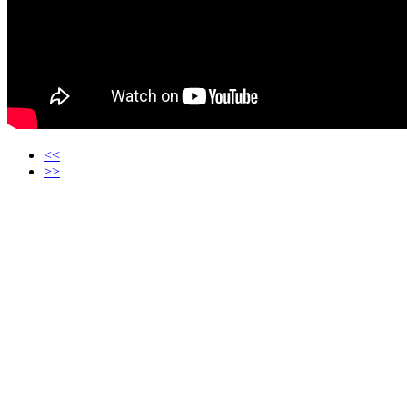
<<
>>