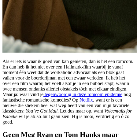
Als er iets is waar ik goed van kan genieten, dan is het een romcom.
En dan heb ik het niet over een Hallmark-film waarbij je vanaf
moment één weet dat de workaholic advocaat als een blok gaat
vallen voor de boerderijman met een zwaar verleden. Ik heb het
over een film waarbij het voelt alsof je in een bubbel stapt, waarin
twee mensen ondanks allerlei obstakels tóch met elkaar eindigen.
Maar ja: waar vind je
tegenwoordig in deze romcom-epidemie
nog
fantastische romantische komedies? Op
Netflix
, want er is een
nieuwe die stiekem heel wat weg heeft van een van mijn favoriete
klassiekers:
You’ve Got Mail
. Let dus maar op, want
Voicemails for
Isabelle
wil je ab-so-luut gaan zien. Hij is mooi, verdrietig en ó zo
goed.
Geen Meg Ryan en Tom Hanks maar