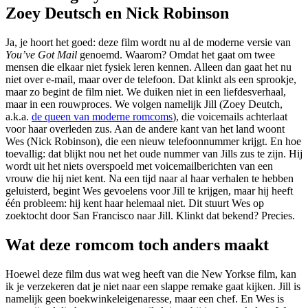
Zoey Deutsch en Nick Robinson
Ja, je hoort het goed: deze film wordt nu al de moderne versie van
You’ve Got Mail
genoemd. Waarom? Omdat het gaat om twee
mensen die elkaar niet fysiek leren kennen. Alleen dan gaat het nu
niet over e-mail, maar over de telefoon. Dat klinkt als een sprookje,
maar zo begint de film niet. We duiken niet in een liefdesverhaal,
maar in een rouwproces. We volgen namelijk Jill (Zoey Deutch,
a.k.a.
de queen van moderne romcoms
), die voicemails achterlaat
voor haar overleden zus. Aan de andere kant van het land woont
Wes (Nick Robinson), die een nieuw telefoonnummer krijgt. En hoe
toevallig: dat blijkt nou net het oude nummer van Jills zus te zijn. Hij
wordt uit het niets overspoeld met voicemailberichten van een
vrouw die hij niet kent. Na een tijd naar al haar verhalen te hebben
geluisterd, begint Wes gevoelens voor Jill te krijgen, maar hij heeft
één probleem: hij kent haar helemaal niet. Dit stuurt Wes op
zoektocht door San Francisco naar Jill. Klinkt dat bekend? Precies.
Wat deze romcom toch anders maakt
Hoewel deze film dus wat weg heeft van die New Yorkse film, kan
ik je verzekeren dat je niet naar een slappe remake gaat kijken. Jill is
namelijk geen boekwinkeleigenaresse, maar een chef. En Wes is