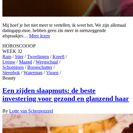
Mij hoef je het niet meer te vertellen, ik weet het. We zijn allemaal
datingapp-moe, hebben geen zin meer in nietszeggende
afspraakjes…
Meer lezen
HOROSCOOOP
WEEK 32
Ram
/
Stier
/
Tweelingen
/
Kreeft
/
Leeuw
/
Maagd
/
Weegschaal
/
Schorpioen
/
Boogschutter
/
Steenbok
/
Waterman
/
Vissen
/
Beauty
Een zijden slaapmuts: de beste
investering voor gezond en glanzend haar
By
Lotte van Scherpenzeel