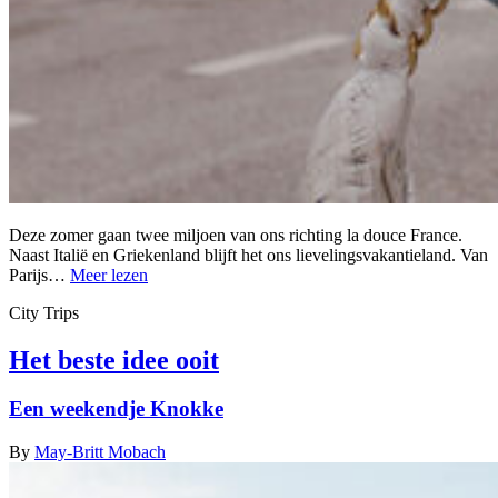
Deze zomer gaan twee miljoen van ons richting la douce France.
Naast Italië en Griekenland blijft het ons lievelingsvakantieland. Van
Parijs…
Meer lezen
City Trips
Het beste idee ooit
Een weekendje Knokke
By
May-Britt Mobach