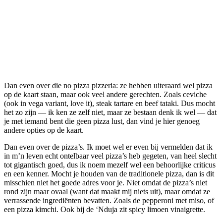
Dan even over die no pizza pizzeria: ze hebben uiteraard wel pizza
op de kaart staan, maar ook veel andere gerechten. Zoals ceviche
(ook in vega variant, love it), steak tartare en beef tataki. Dus mocht
het zo zijn — ik ken ze zelf niet, maar ze bestaan denk ik wel — dat
je met iemand bent die geen pizza lust, dan vind je hier genoeg
andere opties op de kaart.
Dan even over de pizza’s. Ik moet wel er even bij vermelden dat ik
in m’n leven echt ontelbaar veel pizza’s heb gegeten, van heel slecht
tot gigantisch goed, dus ik noem mezelf wel een behoorlijke criticus
en een kenner. Mocht je houden van de traditionele pizza, dan is dit
misschien niet het goede adres voor je. Niet omdat de pizza’s niet
rond zijn maar ovaal (want dat maakt mij niets uit), maar omdat ze
verrassende ingrediënten bevatten. Zoals de pepperoni met miso, of
een pizza kimchi. Ook bij de ‘Nduja zit spicy limoen vinaigrette.