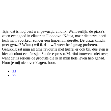
Tsja, dat is nog best wel gewaagd vind ik. Want eerlijk: de pizza’s
zaten echt goed in elkaar en I loooove ‘Nduja, maar die pizza heeft
toch mijn voorkeur zonder een limoenvinaigrette. De pizza kimchi
(met gyoza? Whut.) wil ik dan wél weer heel graag proberen.
Gelukkig zat mijn all time favourite met truffel er ook bij, dus eten is
hier absoluut een feestje. Sla de espresso-Martini trouwens niet over,
want dat is serieus de grootste die ik in mijn hele leven heb gehad.
Hoor je mij niet over klagen, hoor.
<<
>>