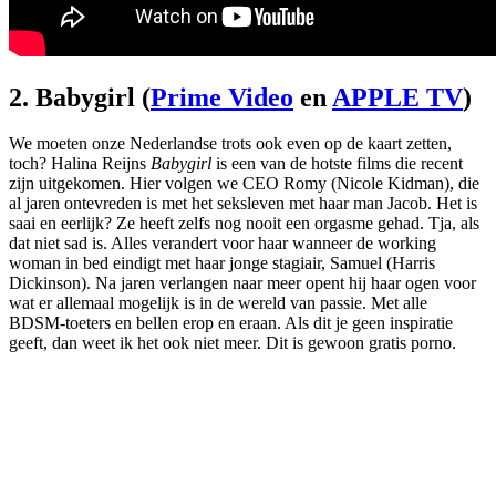
2. Babygirl (
Prime Video
en
APPLE TV
)
We moeten onze Nederlandse trots ook even op de kaart zetten,
toch? Halina Reijns
Babygirl
is een van de hotste films die recent
zijn uitgekomen. Hier volgen we CEO Romy (Nicole Kidman), die
al jaren ontevreden is met het seksleven met haar man Jacob. Het is
saai en eerlijk? Ze heeft zelfs nog nooit een orgasme gehad. Tja, als
dat niet sad is. Alles verandert voor haar wanneer de working
woman in bed eindigt met haar jonge stagiair, Samuel (Harris
Dickinson). Na jaren verlangen naar meer opent hij haar ogen voor
wat er allemaal mogelijk is in de wereld van passie. Met alle
BDSM-toeters en bellen erop en eraan. Als dit je geen inspiratie
geeft, dan weet ik het ook niet meer. Dit is gewoon gratis porno.