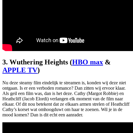
3. Wuthering Heights (
HBO max
&
APPLE TV
)
Nu deze steamy film eindelijk te streamen is, konden wij deze niet
ontgaan. Is er een verboden romance? Dan zitten wij ervoor klaar.
Als geil een film was, dan is het deze. Cathy (Margot Robbie) en
Heathcliff (Jacob Elordi) verlangen elk moment van de film naar
elkaar. Of dit nou betekent dat ze elkaars armen strelen of Heathcliff
Cathy’s korset wat omhoogduwt om haar te zoenen. Wil je in de
mood komen? Dan is dit echt een aanrader.