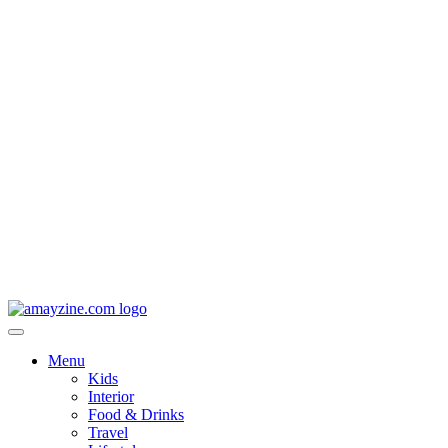
Menu
Kids
Interior
Food & Drinks
Travel