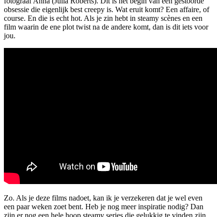
fotograaf Anna (Julia Roberts). Dit is het begin van een gestoorde
obsessie die eigenlijk best creepy is. Wat eruit komt? Een affaire, of
course. En die is echt hot. Als je zin hebt in steamy scènes en een
film waarin de ene plot twist na de andere komt, dan is dit iets voor
jou.
Zo. Als je deze films nadoet, kan ik je verzekeren dat je wel even
een paar weken zoet bent. Heb je nog meer inspiratie nodig? Dan
zijn er nog een hele hoop steamy series die gelukkig te vinden zijn.