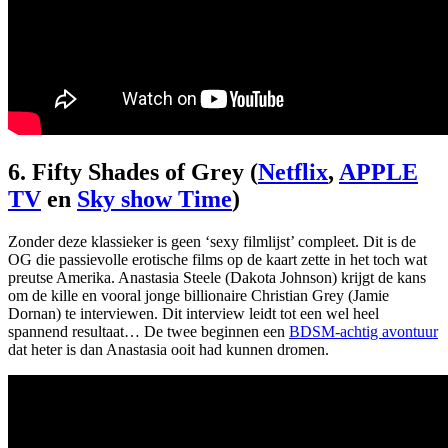
6. Fifty Shades of Grey (
Netflix
,
APPLE
TV
en
Sky show Time
)
Zonder deze klassieker is geen ‘sexy filmlijst’ compleet. Dit is de
OG die passievolle erotische films op de kaart zette in het toch wat
preutse Amerika. Anastasia Steele (Dakota Johnson) krijgt de kans
om de kille en vooral jonge billionaire Christian Grey (Jamie
Dornan) te interviewen. Dit interview leidt tot een wel heel
spannend resultaat… De twee beginnen een
BDSM-achtig avontuur
dat heter is dan Anastasia ooit had kunnen dromen.