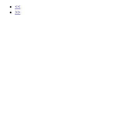
<<
>>