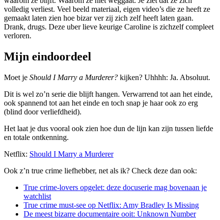
waarom ze blijft. Waarom ze niet weggaat. Je ziet dat ze zich
volledig verliest. Veel beeld materiaal, eigen video’s die ze heeft ze
gemaakt laten zien hoe bizar ver zij zich zelf heeft laten gaan.
Drank, drugs. Deze uber lieve keurige Caroline is zichzelf compleet
verloren.
Mijn eindoordeel
Moet je
Should I Marry a Murderer?
kijken? Uhhhh: Ja. Absoluut.
Dit is wel zo’n serie die blijft hangen. Verwarrend tot aan het einde,
ook spannend tot aan het einde en toch snap je haar ook zo erg
(blind door verliefdheid).
Het laat je dus vooral ook zien hoe dun de lijn kan zijn tussen liefde
en totale ontkenning.
Netflix:
Should I Marry a Murderer
Ook z’n true crime liefhebber, net als ik? Check deze dan ook:
True crime-lovers opgelet: deze docuserie mag bovenaan je
watchlist
True crime must-see op Netflix: Amy Bradley Is Missing
De meest bizarre documentaire ooit: Unknown Number