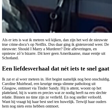
Als er iets is wat ik meteen wil kijken, dan zijn het wel de nieuwste
true crime-docu’s op Netflix. Dus daar ging ik gisteravond weer. De
nieuwste: Should I Marry a Murderer? Drie afleveringen, en
opnieuw zó’n bizarre. Dit keer geen Amerikaanse, maar eentje uit
Schotland.
Een liefdesverhaal dat nét iets te snel gaat
Ik zat er al weer meteen in. Het begint namelijk nog best onschuldig.
Caroline Muirhead, een keurige mega slimme patholoog uit
Glasgow, ontmoet via Tinder Sandy. Hij is attent, woont op het
platteland, hij is warm en precies wat ze nodig heeft na een slechte
relatie. Binnen no time zijn ze verliefd. En nog sneller verloofd.
Want hij vraagt hij haar best snel ten huwelijk. Terwijl haar ouders
hem nog niets eens hebben ontmoet.