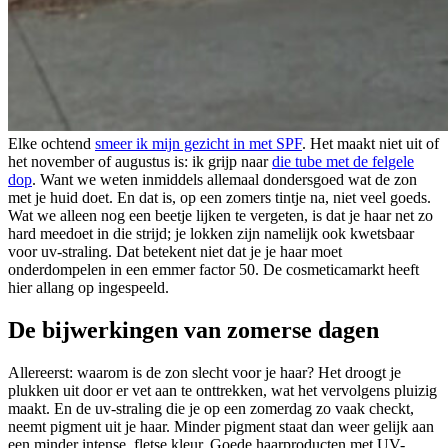
Elke ochtend
smeer ik mijn gezicht in met SPF
. Het maakt niet uit of
het november of augustus is: ik grijp naar
die tube met de felgele
dop
. Want we weten inmiddels allemaal dondersgoed wat de zon
met je huid doet. En dat is, op een zomers tintje na, niet veel goeds.
Wat we alleen nog een beetje lijken te vergeten, is dat je haar net zo
hard meedoet in die strijd; je lokken zijn namelijk ook kwetsbaar
voor uv-straling. Dat betekent niet dat je je haar moet
onderdompelen in een emmer factor 50. De cosmeticamarkt heeft
hier allang op ingespeeld.
De bijwerkingen van zomerse dagen
Allereerst: waarom is de zon slecht voor je haar? Het droogt je
plukken uit door er vet aan te onttrekken, wat het vervolgens pluizig
maakt. En de uv-straling die je op een zomerdag zo vaak checkt,
neemt pigment uit je haar. Minder pigment staat dan weer gelijk aan
een minder intense, fletse kleur. Goede haarproducten met UV-