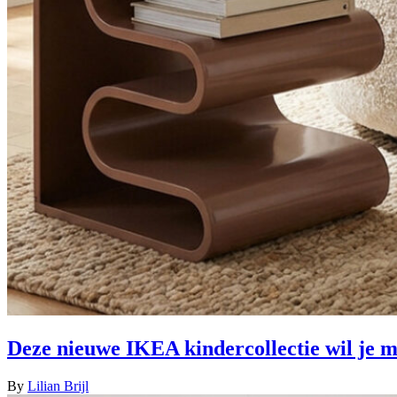
Deze nieuwe IKEA kindercollectie wil je m
By
Lilian Brijl