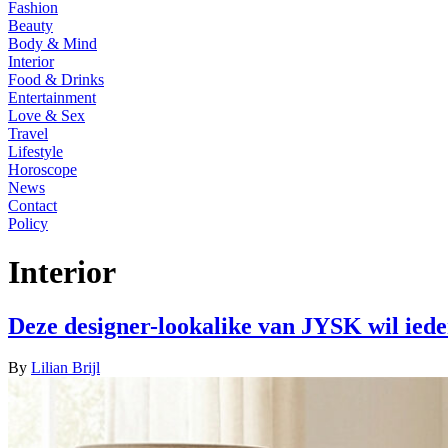
Fashion
Beauty
Body & Mind
Interior
Food & Drinks
Entertainment
Love & Sex
Travel
Lifestyle
Horoscope
News
Contact
Policy
Interior
Deze designer-lookalike van JYSK wil iede
By
Lilian Brijl