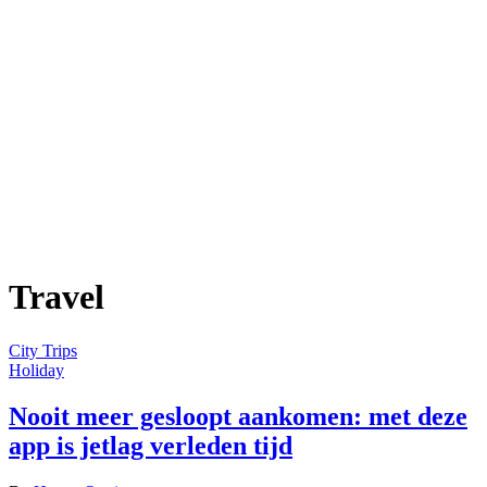
Travel
City Trips
Holiday
Nooit meer gesloopt aankomen: met deze
app is jetlag verleden tijd