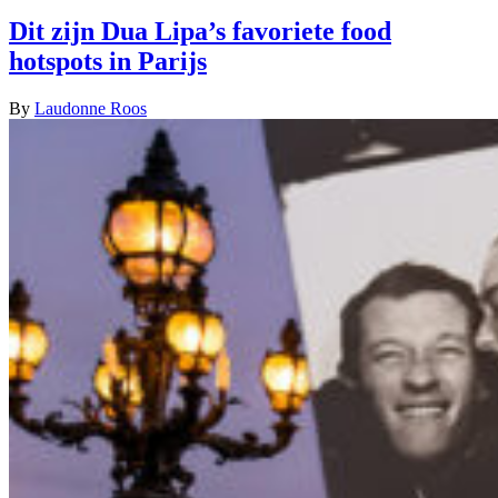
Dit zijn Dua Lipa’s favoriete food
hotspots in Parijs
By
Laudonne Roos