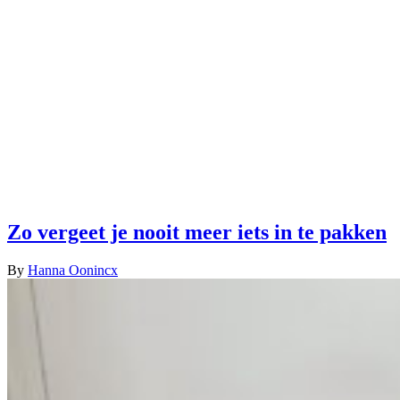
Zo vergeet je nooit meer iets in te pakken
By
Hanna Oonincx