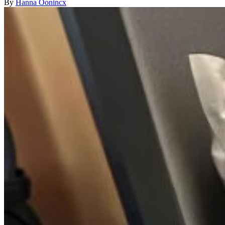
By
Hanna Oonincx