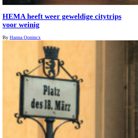
HEMA heeft weer geweldige citytrips
voor weinig
By
Hanna Oonincx