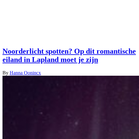
Noorderlicht spotten? Op dit romantische
eiland in Lapland moet je zijn
By
Hanna Oonincx