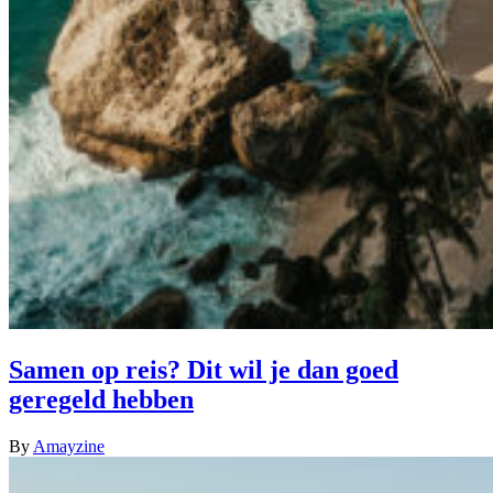
Samen op reis? Dit wil je dan goed
geregeld hebben
By
Amayzine