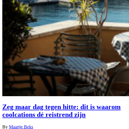
Zeg maar dag tegen hitte: dit is waarom
coolcations dé reistrend zijn
By
Maartje Beks