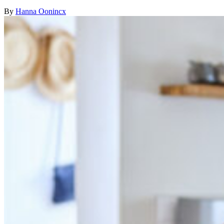
By
Hanna Oonincx