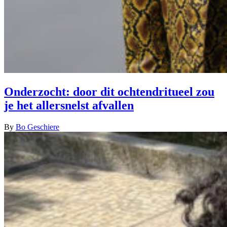
Onderzocht: door dit ochtendritueel zou
je het allersnelst afvallen
By
Bo Geschiere