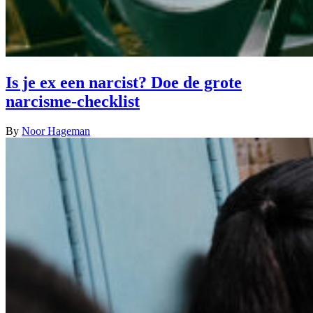
Is je ex een narcist? Doe de grote
narcisme-checklist
By
Noor Hageman