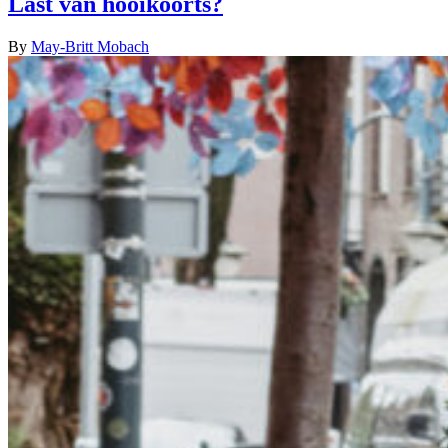
Last van hooikoorts?
By
May-Britt Mobach