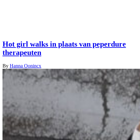
Hot girl walks in plaats van peperdure
therapeuten
By
Hanna Oonincx