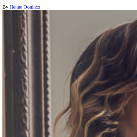
By
Hanna Oonincx