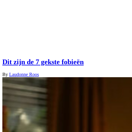
Dit zijn de 7 gekste fobieën
By
Laudonne Roos